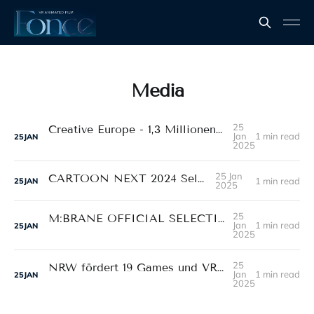
Media
25
Creative Europe - 1,3 Millionen für deutsche Videogames
Jan
1 min read
25
JAN
2025
25 Jan
CARTOON NEXT 2024 Selection
1 min read
25
JAN
2025
25
M:BRANE OFFICIAL SELECTION 2024 - Main Pitch
Jan
1 min read
25
JAN
2025
25
NRW fördert 19 Games und VR-Projekte für 1,8 Millionen Euro
Jan
1 min read
25
JAN
2025