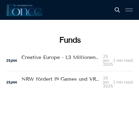
Funds
25
Creative Europe - 1,3 Millionen für deutsche Videogames
Jan
1 min read
25
JAN
2025
25
NRW fördert 19 Games und VR-Projekte für 1,8 Millionen Euro
Jan
1 min read
25
JAN
2025